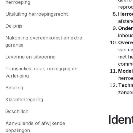
herroeping
reprod
Uitsluiting herroepingsrecht
Herro
afstan
De prijs
Onde
inhoud
Nakoming overeenkomst en extra
Overe
garantie
van ee
Levering en uitvoering
met he
commun
Transacties: duur, opzegging en
Model
verlenging
herroe
Techn
Betaling
zonder
Klachtenregeling
Geschillen
Iden
Aanvullende of afwijkende
bepalingen