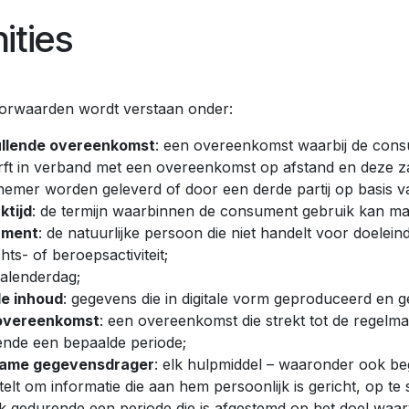
ities
oorwaarden wordt verstaan onder:
llende overeenkomst
: een overeenkomst waarbij de consu
ft in verband met een overeenkomst op afstand en deze zak
emer worden geleverd of door een derde partij op basis v
ktijd
: de termijn waarbinnen de consument gebruik kan ma
ument
: de natuurlijke persoon die niet handelt voor doelein
ts- of beroepsactiviteit;
kalenderdag;
le inhoud
: gegevens die in digitale vorm geproduceerd en 
overeenkomst
: een overeenkomst die strekt tot de regelma
nde een bepaalde periode;
ame gegevensdrager
: elk hulpmiddel – waaronder ook b
stelt om informatie die aan hem persoonlijk is gericht, op t
k gedurende een periode die is afgestemd op het doel waarv