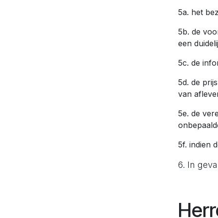
5a. het be
5b. de vo
een duidel
5c. de inf
5d. de pri
van afleve
5e. de ver
onbepaalde
5f. indien
6. In geva
Herr