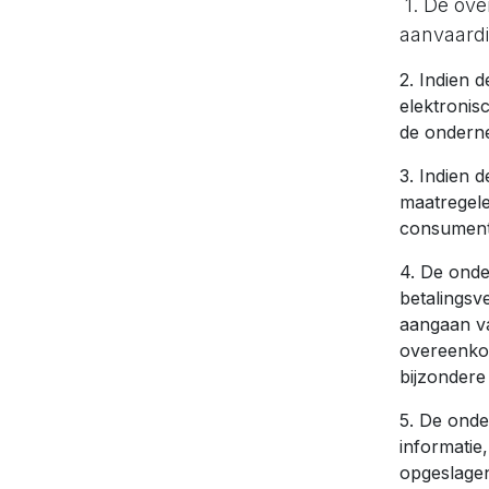
1. De ove
aanvaardi
2. Indien 
elektronis
de onderne
3. Indien 
maatregele
consument 
4. De onde
betalingsv
aangaan v
overeenkom
bijzondere
5. De onde
informatie
opgeslage