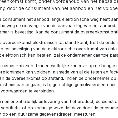
reenkomst komt, onder voorbehoud van het bepaalde i
ng door de consument van het aanbod en het voldoen
de consument het aanbod langs elektronische weg heeft aan
che weg de ontvangst van de aanvaarding van het aanbod. 
mer is bevestigd, kan de consument de overeenkomst ont
de overeenkomst elektronisch tot stand komt, treft de ond
n ter beveiliging van de elektronische overdracht van data 
elektronisch kan betalen, zal de ondernemer daartoe pass
rnemer kan zich binnen wettelijke kaders – op de hoogte s
erplichtingen kan voldoen, alsmede van al die feiten en fa
an de overeenkomst op afstand. Indien de ondernemer op 
st niet aan te gaan, is hij gerechtigd gemotiveerd een best
 voorwaarden te verbinden.
rnemer zal uiterlijk bij levering van het product, de dienst
, schriftelijk of op zodanige wijze dat deze door de consu
n op een duurzame gegevensdrager, meesturen: