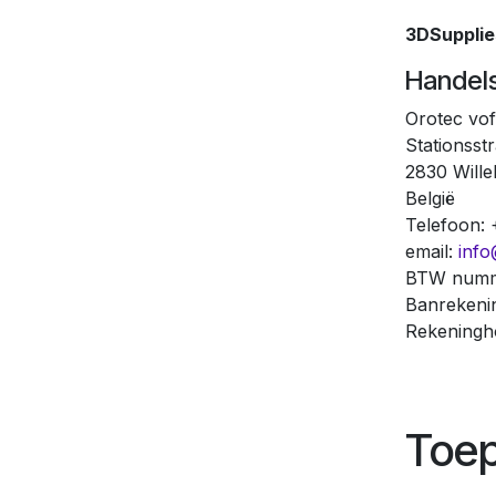
3DSupplie
Handel
Orotec vof
Stationsstr
2830 Will
België
Telefoon:
email:
info
BTW numme
Banrekeni
Rekening
Toep