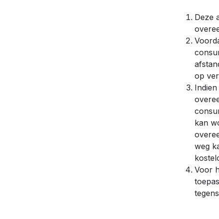
Deze a
overe
Voorda
consum
afstan
op ver
Indien
overee
consum
kan wo
overee
weg ka
kostel
Voor h
toepas
tegens