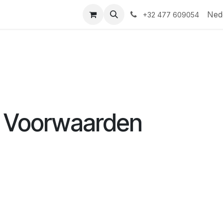
cess
Ned
+32 477 609054
 Voorwaarden