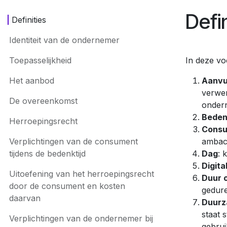
Defin
Definities
Identiteit van de ondernemer
Toepasselijkheid
In deze v
Het aanbod
Aanvu
verwer
De overeenkomst
ondern
Beden
Herroepingsrecht
Cons
Verplichtingen van de consument
ambach
tijdens de bedenktijd
Dag
: 
Digita
Uitoefening van het herroepingsrecht
Duur 
door de consument en kosten
gedure
daarvan
Duurz
staat 
Verplichtingen van de ondernemer bij
gebrui