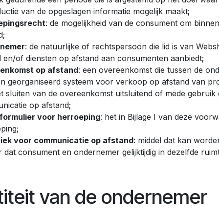
uctie van de opgeslagen informatie mogelijk maakt;
epingsrecht
: de mogelijkheid van de consument om binnen
d;
rnemer
: de natuurlijke of rechtspersoon die lid is van Web
 en/of diensten op afstand aan consumenten aanbiedt;
enkomst op afstand
: een overeenkomst die tussen de on
n georganiseerd systeem voor verkoop op afstand van produ
t sluiten van de overeenkomst uitsluitend of mede gebrui
icatie op afstand;
formulier voor herroeping
: het in Bijlage I van deze vo
ping;
iek voor communicatie op afstand
: middel dat kan worde
 dat consument en ondernemer gelijktijdig in dezelfde ru
titeit van de ondernemer