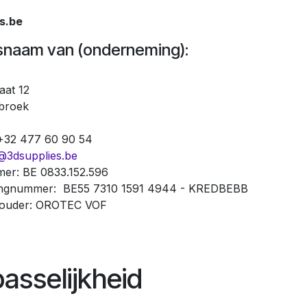
s.be
snaam van (onderneming):
aat 12
ebroek
 +32 477 60 90 54
@3dsupplies.be
r: BE 0833.152.596
ngnummer: BE55 7310 1591 4944 - KREDBEBB
houder: OROTEC VOF
asselijkheid